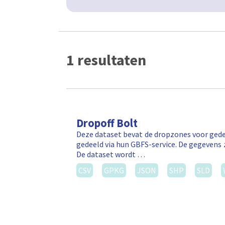
1 resultaten
Dropoff Bolt
Deze dataset bevat de dropzones voor gede
gedeeld via hun GBFS-service. De gegevens 
De dataset wordt …
CSV
GPKG
JSON
SHP
SLD