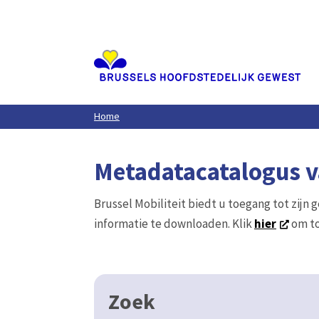
Aller
au
contenu
principal
Home
Metadatacatalogus va
Brussel Mobiliteit biedt u toegang tot zijn 
informatie te downloaden. Klik
hier
om to
Zoek