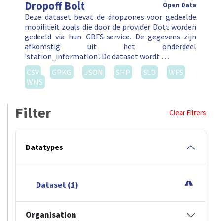
Dropoff Bolt
Open Data
Deze dataset bevat de dropzones voor gedeelde
mobiliteit zoals die door de provider Dott worden
gedeeld via hun GBFS-service. De gegevens zijn
afkomstig uit het onderdeel
'station_information'. De dataset wordt …
CSV
GPKG
JSON
SHP
SLD
WFS
WMS
Filter
Clear Filters
Datatypes
Dataset (1)
Organisation