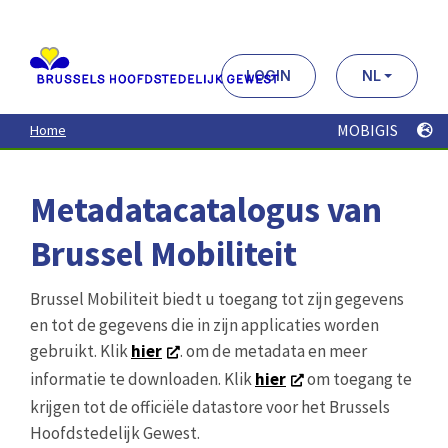
Aller
au
contenu
principal
LOGIN
NL
MOBIGIS
Home
Metadatacatalogus van
Brussel Mobiliteit
Brussel Mobiliteit biedt u toegang tot zijn gegevens
en tot de gegevens die in zijn applicaties worden
gebruikt. Klik
hier
. om de metadata en meer
informatie te downloaden. Klik
hier
om toegang te
krijgen tot de officiële datastore voor het Brussels
Hoofdstedelijk Gewest.