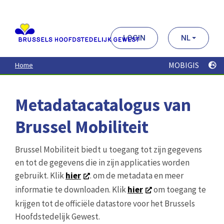
Aller
au
contenu
principal
LOGIN
NL
MOBIGIS
Home
Metadatacatalogus van
Brussel Mobiliteit
Brussel Mobiliteit biedt u toegang tot zijn gegevens
en tot de gegevens die in zijn applicaties worden
gebruikt. Klik
hier
. om de metadata en meer
informatie te downloaden. Klik
hier
om toegang te
krijgen tot de officiële datastore voor het Brussels
Hoofdstedelijk Gewest.