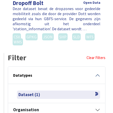
Dropoff Bolt
Open Data
Deze dataset bevat de dropzones voor gedeelde
mobiliteit zoals die door de provider Dott worden
gedeeld via hun GBFS-service. De gegevens zijn
afkomstig uit het onderdeel
'station_information'. De dataset wordt …
CSV
GPKG
JSON
SHP
SLD
WFS
WMS
Filter
Clear Filters
Datatypes
Dataset (1)
Organisation