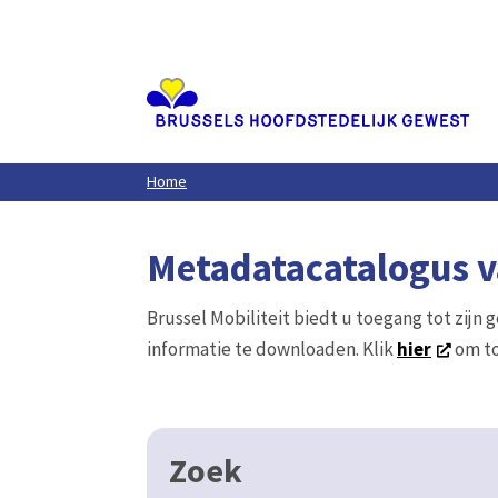
Aller
au
contenu
principal
Home
Metadatacatalogus va
Brussel Mobiliteit biedt u toegang tot zijn 
informatie te downloaden. Klik
hier
om to
Zoek