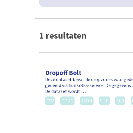
1 resultaten
Dropoff Bolt
Deze dataset bevat de dropzones voor gede
gedeeld via hun GBFS-service. De gegevens 
De dataset wordt …
CSV
GPKG
JSON
SHP
SLD