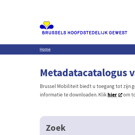
Aller
au
contenu
principal
Home
Metadatacatalogus va
Brussel Mobiliteit biedt u toegang tot zijn 
informatie te downloaden. Klik
hier
om to
Zoek