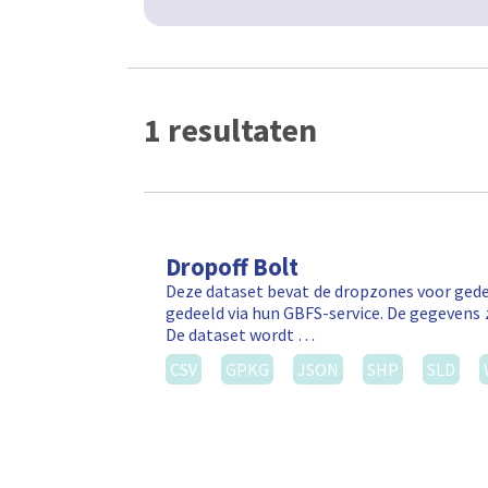
1 resultaten
Dropoff Bolt
Deze dataset bevat de dropzones voor gede
gedeeld via hun GBFS-service. De gegevens 
De dataset wordt …
CSV
GPKG
JSON
SHP
SLD