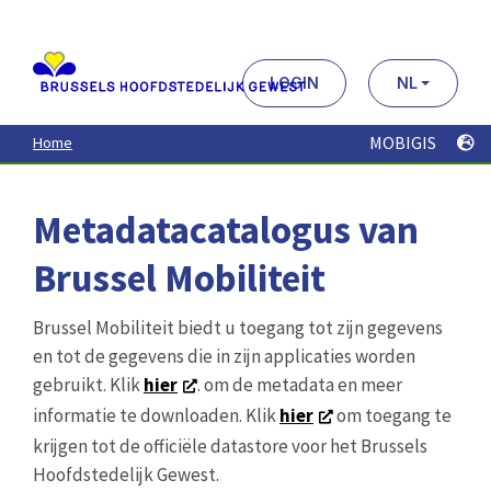
Aller
au
contenu
principal
LOGIN
NL
MOBIGIS
Home
Metadatacatalogus van
Brussel Mobiliteit
Brussel Mobiliteit biedt u toegang tot zijn gegevens
en tot de gegevens die in zijn applicaties worden
gebruikt. Klik
hier
. om de metadata en meer
informatie te downloaden. Klik
hier
om toegang te
krijgen tot de officiële datastore voor het Brussels
Hoofdstedelijk Gewest.