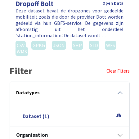
Dropoff Bolt
Open Data
Deze dataset bevat de dropzones voor gedeelde
mobiliteit zoals die door de provider Dott worden
gedeeld via hun GBFS-service. De gegevens zijn
afkomstig uit het onderdeel
'station_information'. De dataset wordt …
CSV
GPKG
JSON
SHP
SLD
WFS
WMS
Filter
Clear Filters
Datatypes
Dataset (1)
Organisation