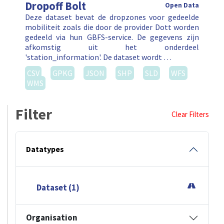
Dropoff Bolt
Open Data
Deze dataset bevat de dropzones voor gedeelde
mobiliteit zoals die door de provider Dott worden
gedeeld via hun GBFS-service. De gegevens zijn
afkomstig uit het onderdeel
'station_information'. De dataset wordt …
CSV
GPKG
JSON
SHP
SLD
WFS
WMS
Filter
Clear Filters
Datatypes
Dataset (1)
Organisation