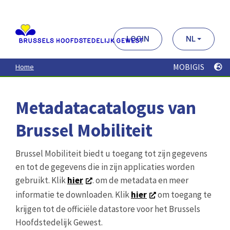
Aller
au
contenu
principal
LOGIN
NL
MOBIGIS
Home
Metadatacatalogus van
Brussel Mobiliteit
Brussel Mobiliteit biedt u toegang tot zijn gegevens
en tot de gegevens die in zijn applicaties worden
gebruikt. Klik
hier
. om de metadata en meer
informatie te downloaden. Klik
hier
om toegang te
krijgen tot de officiële datastore voor het Brussels
Hoofdstedelijk Gewest.