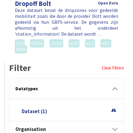
Dropoff Bolt
Open Data
Deze dataset bevat de dropzones voor gedeelde
mobiliteit zoals die door de provider Dott worden
gedeeld via hun GBFS-service. De gegevens zijn
afkomstig uit het onderdeel
'station_information'. De dataset wordt …
CSV
GPKG
JSON
SHP
SLD
WFS
WMS
Filter
Clear Filters
Datatypes
Dataset (1)
Organisation