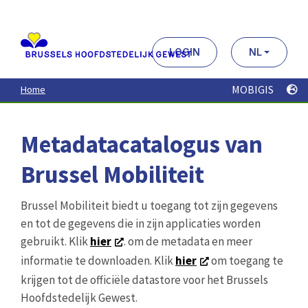
Aller
au
contenu
principal
LOGIN
NL
MOBIGIS
Home
Metadatacatalogus van
Brussel Mobiliteit
Brussel Mobiliteit biedt u toegang tot zijn gegevens
en tot de gegevens die in zijn applicaties worden
gebruikt. Klik
hier
. om de metadata en meer
informatie te downloaden. Klik
hier
om toegang te
krijgen tot de officiële datastore voor het Brussels
Hoofdstedelijk Gewest.