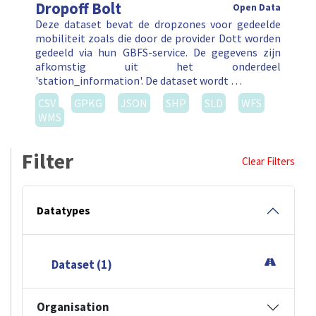
Dropoff Bolt
Open Data
Deze dataset bevat de dropzones voor gedeelde
mobiliteit zoals die door de provider Dott worden
gedeeld via hun GBFS-service. De gegevens zijn
afkomstig uit het onderdeel
'station_information'. De dataset wordt …
CSV
GPKG
JSON
SHP
SLD
WFS
WMS
Filter
Clear Filters
Datatypes
Dataset (1)
Organisation