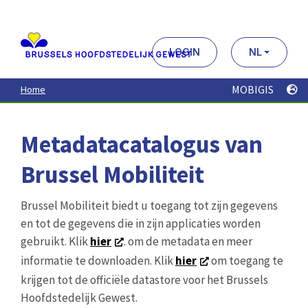
Aller
au
contenu
principal
LOGIN
NL
MOBIGIS
Home
Metadatacatalogus van
Brussel Mobiliteit
Brussel Mobiliteit biedt u toegang tot zijn gegevens
en tot de gegevens die in zijn applicaties worden
gebruikt. Klik
hier
. om de metadata en meer
informatie te downloaden. Klik
hier
om toegang te
krijgen tot de officiële datastore voor het Brussels
Hoofdstedelijk Gewest.