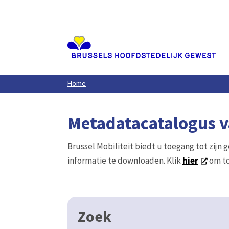
Aller
au
contenu
principal
Home
Metadatacatalogus va
Brussel Mobiliteit biedt u toegang tot zijn 
informatie te downloaden. Klik
hier
om to
Zoek