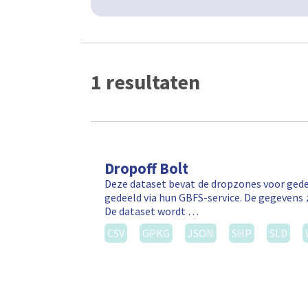
1 resultaten
Dropoff Bolt
Deze dataset bevat de dropzones voor gede
gedeeld via hun GBFS-service. De gegevens 
De dataset wordt …
CSV
GPKG
JSON
SHP
SLD