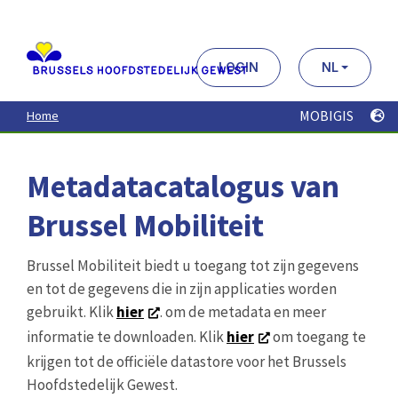
Aller
au
contenu
principal
LOGIN
NL
MOBIGIS
Home
Metadatacatalogus van
Brussel Mobiliteit
Brussel Mobiliteit biedt u toegang tot zijn gegevens
en tot de gegevens die in zijn applicaties worden
gebruikt. Klik
hier
. om de metadata en meer
informatie te downloaden. Klik
hier
om toegang te
krijgen tot de officiële datastore voor het Brussels
Hoofdstedelijk Gewest.