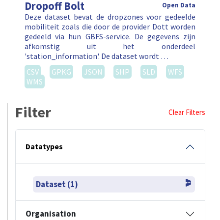
Dropoff Bolt
Open Data
Deze dataset bevat de dropzones voor gedeelde
mobiliteit zoals die door de provider Dott worden
gedeeld via hun GBFS-service. De gegevens zijn
afkomstig uit het onderdeel
'station_information'. De dataset wordt …
CSV
GPKG
JSON
SHP
SLD
WFS
WMS
Filter
Clear Filters
Datatypes
Dataset (1)
Organisation