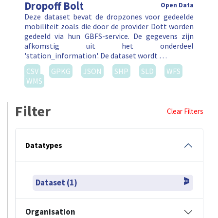
Dropoff Bolt
Open Data
Deze dataset bevat de dropzones voor gedeelde
mobiliteit zoals die door de provider Dott worden
gedeeld via hun GBFS-service. De gegevens zijn
afkomstig uit het onderdeel
'station_information'. De dataset wordt …
CSV
GPKG
JSON
SHP
SLD
WFS
WMS
Filter
Clear Filters
Datatypes
Dataset (1)
Organisation