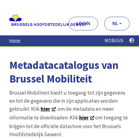
Aller
au
contenu
principal
LOGIN
NL
MOBIGIS
Home
Metadatacatalogus van
Brussel Mobiliteit
Brussel Mobiliteit biedt u toegang tot zijn gegevens
en tot de gegevens die in zijn applicaties worden
gebruikt. Klik
hier
. om de metadata en meer
informatie te downloaden. Klik
hier
om toegang te
krijgen tot de officiële datastore voor het Brussels
Hoofdstedelijk Gewest.