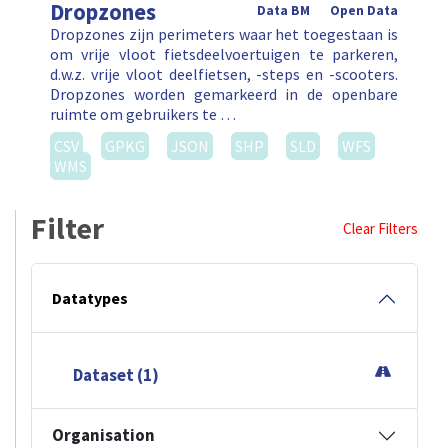
Dropzones
Data BM
Open Data
Dropzones zijn perimeters waar het toegestaan is
om vrije vloot fietsdeelvoertuigen te parkeren,
d.w.z. vrije vloot deelfietsen, -steps en -scooters.
Dropzones worden gemarkeerd in de openbare
ruimte om gebruikers te …
CSV
GPKG
JSON
SHP
SLD
WFS
WMS
Filter
Clear Filters
Datatypes
Dataset (1)
Organisation