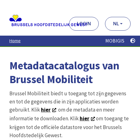
Aller
au
contenu
principal
LOGIN
NL
MOBIGIS
Home
Metadatacatalogus van
Brussel Mobiliteit
Brussel Mobiliteit biedt u toegang tot zijn gegevens
en tot de gegevens die in zijn applicaties worden
gebruikt. Klik
hier
. om de metadata en meer
informatie te downloaden. Klik
hier
om toegang te
krijgen tot de officiële datastore voor het Brussels
Hoofdstedelijk Gewest.