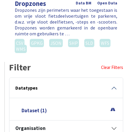
Dropzones
Data BM
Open Data
Dropzones zijn perimeters waar het toegestaan is
om vrije vloot fietsdeelvoertuigen te parkeren,
d.w.z. vrije vloot deelfietsen, -steps en -scooters.
Dropzones worden gemarkeerd in de openbare
ruimte om gebruikers te …
CSV
GPKG
JSON
SHP
SLD
WFS
WMS
Filter
Clear Filters
Datatypes
Dataset (1)
Organisation