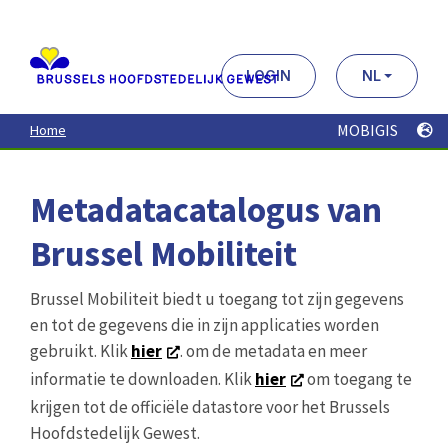
Aller
au
contenu
principal
LOGIN
NL
MOBIGIS
Home
Metadatacatalogus van
Brussel Mobiliteit
Brussel Mobiliteit biedt u toegang tot zijn gegevens
en tot de gegevens die in zijn applicaties worden
gebruikt. Klik
hier
. om de metadata en meer
informatie te downloaden. Klik
hier
om toegang te
krijgen tot de officiële datastore voor het Brussels
Hoofdstedelijk Gewest.