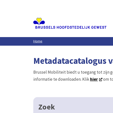
Aller
au
contenu
principal
Home
Metadatacatalogus va
Brussel Mobiliteit biedt u toegang tot zijn 
informatie te downloaden. Klik
hier
om to
Zoek