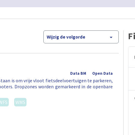
F
Wijzig de volgorde
Data BM
Open Data
aan is om vrije vloot fietsdeelvoertuigen te parkeren,
 -scooters. Dropzones worden gemarkeerd in de openbare
WFS
WMS