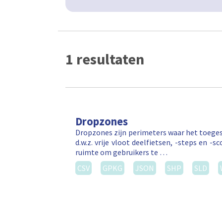
1 resultaten
Dropzones
Dropzones zijn perimeters waar het toegest
d.w.z. vrije vloot deelfietsen, -steps en
ruimte om gebruikers te …
CSV
GPKG
JSON
SHP
SLD