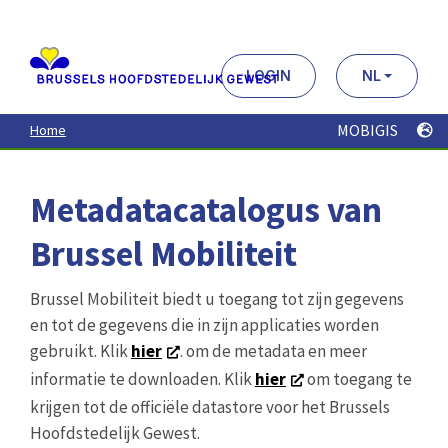
Aller
au
contenu
principal
LOGIN
NL
MOBIGIS
Home
Metadatacatalogus van
Brussel Mobiliteit
Brussel Mobiliteit biedt u toegang tot zijn gegevens
en tot de gegevens die in zijn applicaties worden
gebruikt. Klik
hier
. om de metadata en meer
informatie te downloaden. Klik
hier
om toegang te
krijgen tot de officiële datastore voor het Brussels
Hoofdstedelijk Gewest.