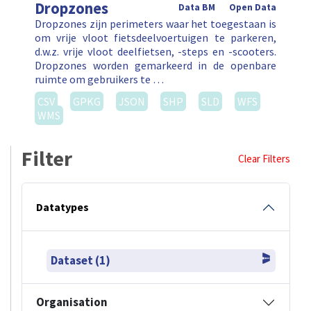
Dropzones
Data BM
Open Data
Dropzones zijn perimeters waar het toegestaan is
om vrije vloot fietsdeelvoertuigen te parkeren,
d.w.z. vrije vloot deelfietsen, -steps en -scooters.
Dropzones worden gemarkeerd in de openbare
ruimte om gebruikers te …
CSV
GPKG
JSON
SHP
SLD
WFS
WMS
Filter
Clear Filters
Datatypes
Dataset (1)
Organisation