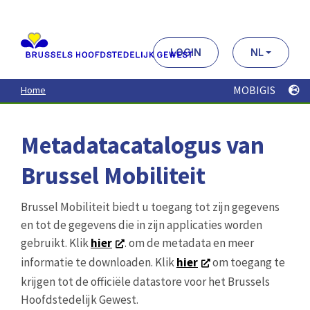
Aller
au
contenu
principal
LOGIN
NL
MOBIGIS
Home
Metadatacatalogus van
Brussel Mobiliteit
Brussel Mobiliteit biedt u toegang tot zijn gegevens
en tot de gegevens die in zijn applicaties worden
gebruikt. Klik
hier
. om de metadata en meer
informatie te downloaden. Klik
hier
om toegang te
krijgen tot de officiële datastore voor het Brussels
Hoofdstedelijk Gewest.