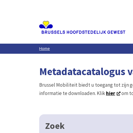
Aller
au
contenu
principal
Home
Metadatacatalogus va
Brussel Mobiliteit biedt u toegang tot zijn 
informatie te downloaden. Klik
hier
om to
Zoek