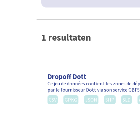
1 resultaten
Dropoff Dott
Ce jeu de données contient les zones de d
par le fournisseur Dott via son service GBF
CSV
GPKG
JSON
SHP
SLD