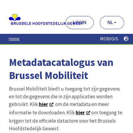
Aller
au
contenu
principal
LOGIN
NL
MOBIGIS
Home
Metadatacatalogus van
Brussel Mobiliteit
Brussel Mobiliteit biedt u toegang tot zijn gegevens
en tot de gegevens die in zijn applicaties worden
gebruikt. Klik
hier
. om de metadata en meer
informatie te downloaden. Klik
hier
om toegang te
krijgen tot de officiële datastore voor het Brussels
Hoofdstedelijk Gewest.