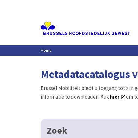
Aller
au
contenu
principal
Home
Metadatacatalogus va
Brussel Mobiliteit biedt u toegang tot zijn 
informatie te downloaden. Klik
hier
om to
Zoek