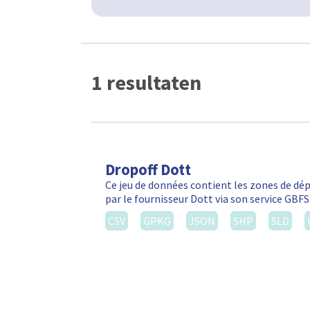
1 resultaten
Dropoff Dott
Ce jeu de données contient les zones de d
par le fournisseur Dott via son service GBF
CSV
GPKG
JSON
SHP
SLD