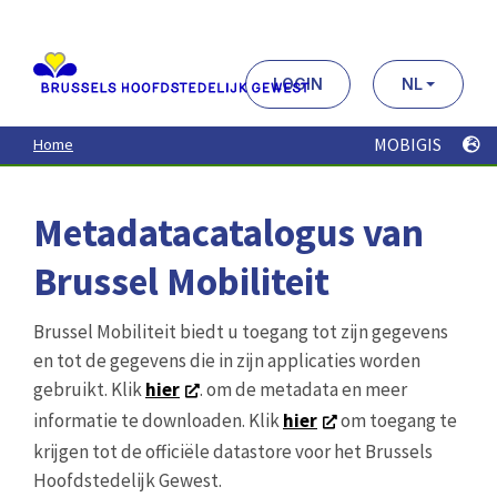
Aller
au
contenu
principal
LOGIN
NL
MOBIGIS
Home
Metadatacatalogus van
Brussel Mobiliteit
Brussel Mobiliteit biedt u toegang tot zijn gegevens
en tot de gegevens die in zijn applicaties worden
gebruikt. Klik
hier
. om de metadata en meer
informatie te downloaden. Klik
hier
om toegang te
krijgen tot de officiële datastore voor het Brussels
Hoofdstedelijk Gewest.