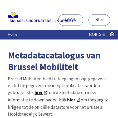
Aller
au
contenu
principal
LOGIN
NL
MOBIGIS
Home
Metadatacatalogus van
Brussel Mobiliteit
Brussel Mobiliteit biedt u toegang tot zijn gegevens
en tot de gegevens die in zijn applicaties worden
gebruikt. Klik
hier
. om de metadata en meer
informatie te downloaden. Klik
hier
om toegang te
krijgen tot de officiële datastore voor het Brussels
Hoofdstedelijk Gewest.