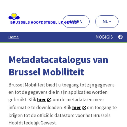
Aller
au
contenu
principal
LOGIN
NL
MOBIGIS
Home
Metadatacatalogus van
Brussel Mobiliteit
Brussel Mobiliteit biedt u toegang tot zijn gegevens
en tot de gegevens die in zijn applicaties worden
gebruikt. Klik
hier
. om de metadata en meer
informatie te downloaden. Klik
hier
om toegang te
krijgen tot de officiële datastore voor het Brussels
Hoofdstedelijk Gewest.