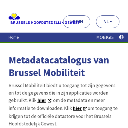
Aller
au
contenu
principal
LOGIN
NL
MOBIGIS
Home
Metadatacatalogus van
Brussel Mobiliteit
Brussel Mobiliteit biedt u toegang tot zijn gegevens
en tot de gegevens die in zijn applicaties worden
gebruikt. Klik
hier
. om de metadata en meer
informatie te downloaden. Klik
hier
om toegang te
krijgen tot de officiële datastore voor het Brussels
Hoofdstedelijk Gewest.