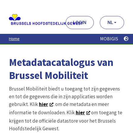
Aller
au
contenu
principal
LOGIN
NL
MOBIGIS
Home
Metadatacatalogus van
Brussel Mobiliteit
Brussel Mobiliteit biedt u toegang tot zijn gegevens
en tot de gegevens die in zijn applicaties worden
gebruikt. Klik
hier
. om de metadata en meer
informatie te downloaden. Klik
hier
om toegang te
krijgen tot de officiële datastore voor het Brussels
Hoofdstedelijk Gewest.