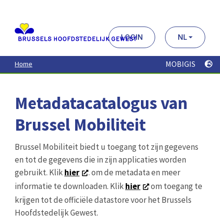
Aller
au
contenu
principal
LOGIN
NL
MOBIGIS
Home
Metadatacatalogus van
Brussel Mobiliteit
Brussel Mobiliteit biedt u toegang tot zijn gegevens
en tot de gegevens die in zijn applicaties worden
gebruikt. Klik
hier
. om de metadata en meer
informatie te downloaden. Klik
hier
om toegang te
krijgen tot de officiële datastore voor het Brussels
Hoofdstedelijk Gewest.