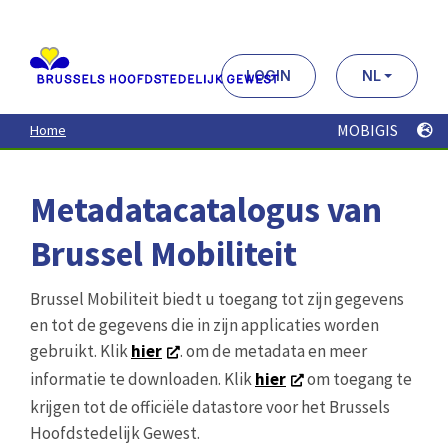
Aller
au
contenu
principal
LOGIN
NL
MOBIGIS
Home
Metadatacatalogus van
Brussel Mobiliteit
Brussel Mobiliteit biedt u toegang tot zijn gegevens
en tot de gegevens die in zijn applicaties worden
gebruikt. Klik
hier
. om de metadata en meer
informatie te downloaden. Klik
hier
om toegang te
krijgen tot de officiële datastore voor het Brussels
Hoofdstedelijk Gewest.