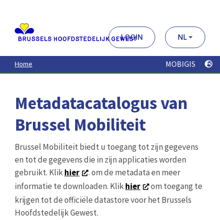
Aller
au
contenu
principal
LOGIN
NL
MOBIGIS
Home
Metadatacatalogus van
Brussel Mobiliteit
Brussel Mobiliteit biedt u toegang tot zijn gegevens
en tot de gegevens die in zijn applicaties worden
gebruikt. Klik
hier
. om de metadata en meer
informatie te downloaden. Klik
hier
om toegang te
krijgen tot de officiële datastore voor het Brussels
Hoofdstedelijk Gewest.