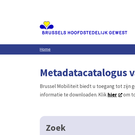
Aller
au
contenu
principal
Home
Metadatacatalogus va
Brussel Mobiliteit biedt u toegang tot zijn 
informatie te downloaden. Klik
hier
om to
Zoek