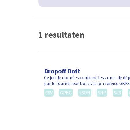
1 resultaten
Dropoff Dott
Ce jeu de données contient les zones de d
par le fournisseur Dott via son service GBF
CSV
GPKG
JSON
SHP
SLD