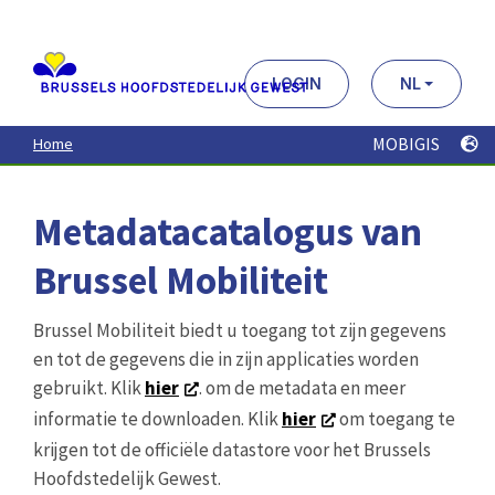
Aller
au
contenu
principal
LOGIN
NL
MOBIGIS
Home
Metadatacatalogus van
Brussel Mobiliteit
Brussel Mobiliteit biedt u toegang tot zijn gegevens
en tot de gegevens die in zijn applicaties worden
gebruikt. Klik
hier
. om de metadata en meer
informatie te downloaden. Klik
hier
om toegang te
krijgen tot de officiële datastore voor het Brussels
Hoofdstedelijk Gewest.