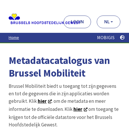
Aller
au
contenu
principal
LOGIN
NL
MOBIGIS
Home
Metadatacatalogus van
Brussel Mobiliteit
Brussel Mobiliteit biedt u toegang tot zijn gegevens
en tot de gegevens die in zijn applicaties worden
gebruikt. Klik
hier
. om de metadata en meer
informatie te downloaden. Klik
hier
om toegang te
krijgen tot de officiële datastore voor het Brussels
Hoofdstedelijk Gewest.