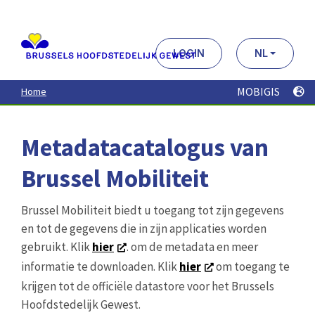
Aller
au
contenu
principal
LOGIN
NL
MOBIGIS
Home
Metadatacatalogus van
Brussel Mobiliteit
Brussel Mobiliteit biedt u toegang tot zijn gegevens
en tot de gegevens die in zijn applicaties worden
gebruikt. Klik
hier
. om de metadata en meer
informatie te downloaden. Klik
hier
om toegang te
krijgen tot de officiële datastore voor het Brussels
Hoofdstedelijk Gewest.