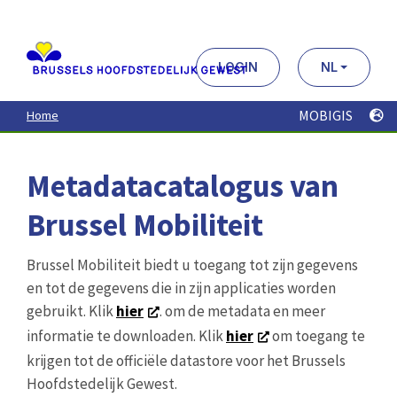
Aller
au
contenu
principal
LOGIN
NL
MOBIGIS
Home
Metadatacatalogus van
Brussel Mobiliteit
Brussel Mobiliteit biedt u toegang tot zijn gegevens
en tot de gegevens die in zijn applicaties worden
gebruikt. Klik
hier
. om de metadata en meer
informatie te downloaden. Klik
hier
om toegang te
krijgen tot de officiële datastore voor het Brussels
Hoofdstedelijk Gewest.