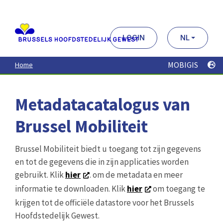
Aller
au
contenu
principal
LOGIN
NL
MOBIGIS
Home
Metadatacatalogus van
Brussel Mobiliteit
Brussel Mobiliteit biedt u toegang tot zijn gegevens
en tot de gegevens die in zijn applicaties worden
gebruikt. Klik
hier
. om de metadata en meer
informatie te downloaden. Klik
hier
om toegang te
krijgen tot de officiële datastore voor het Brussels
Hoofdstedelijk Gewest.