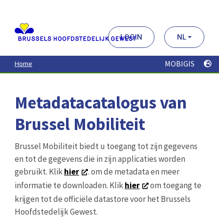
Aller
au
contenu
principal
LOGIN
NL
MOBIGIS
Home
Metadatacatalogus van
Brussel Mobiliteit
Brussel Mobiliteit biedt u toegang tot zijn gegevens
en tot de gegevens die in zijn applicaties worden
gebruikt. Klik
hier
. om de metadata en meer
informatie te downloaden. Klik
hier
om toegang te
krijgen tot de officiële datastore voor het Brussels
Hoofdstedelijk Gewest.