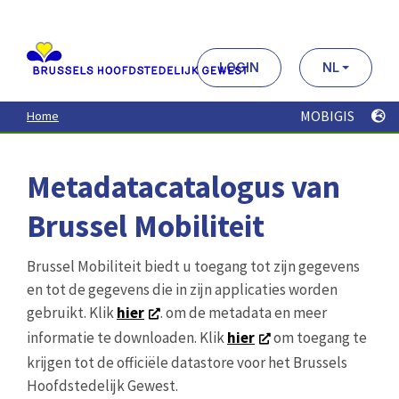
Aller
au
contenu
principal
LOGIN
NL
MOBIGIS
Home
Metadatacatalogus van
Brussel Mobiliteit
Brussel Mobiliteit biedt u toegang tot zijn gegevens
en tot de gegevens die in zijn applicaties worden
gebruikt. Klik
hier
. om de metadata en meer
informatie te downloaden. Klik
hier
om toegang te
krijgen tot de officiële datastore voor het Brussels
Hoofdstedelijk Gewest.