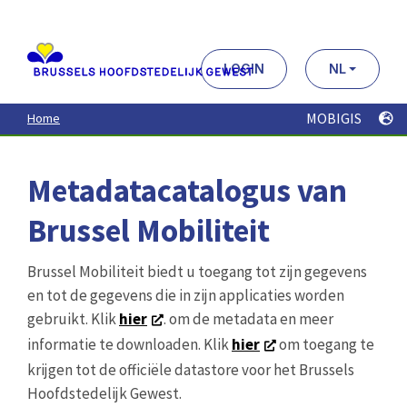
Aller
au
contenu
principal
LOGIN
NL
MOBIGIS
Home
Metadatacatalogus van
Brussel Mobiliteit
Brussel Mobiliteit biedt u toegang tot zijn gegevens
en tot de gegevens die in zijn applicaties worden
gebruikt. Klik
hier
. om de metadata en meer
informatie te downloaden. Klik
hier
om toegang te
krijgen tot de officiële datastore voor het Brussels
Hoofdstedelijk Gewest.