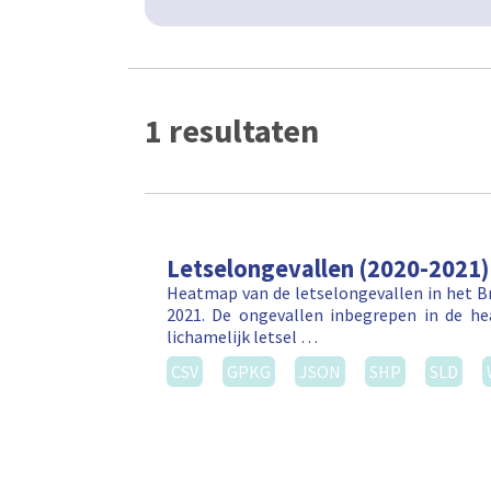
1 resultaten
Letselongevallen (2020-2021)
Heatmap van de letselongevallen in het Br
2021. De ongevallen inbegrepen in de h
lichamelijk letsel …
CSV
GPKG
JSON
SHP
SLD