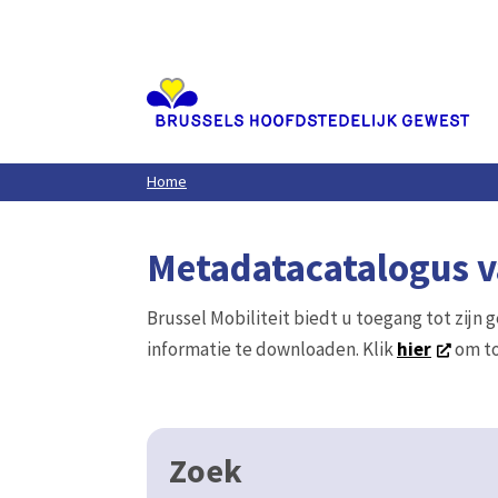
Aller
au
contenu
principal
Home
Metadatacatalogus va
Brussel Mobiliteit biedt u toegang tot zijn 
informatie te downloaden. Klik
hier
om to
Zoek