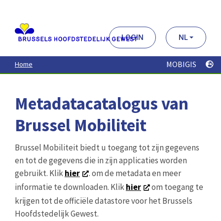
Aller
au
contenu
principal
LOGIN
NL
MOBIGIS
Home
Metadatacatalogus van
Brussel Mobiliteit
Brussel Mobiliteit biedt u toegang tot zijn gegevens
en tot de gegevens die in zijn applicaties worden
gebruikt. Klik
hier
. om de metadata en meer
informatie te downloaden. Klik
hier
om toegang te
krijgen tot de officiële datastore voor het Brussels
Hoofdstedelijk Gewest.