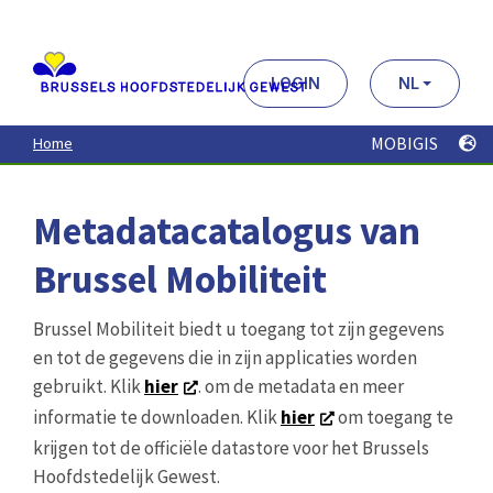
Aller
au
contenu
principal
LOGIN
NL
MOBIGIS
Home
Metadatacatalogus van
Brussel Mobiliteit
Brussel Mobiliteit biedt u toegang tot zijn gegevens
en tot de gegevens die in zijn applicaties worden
gebruikt. Klik
hier
. om de metadata en meer
informatie te downloaden. Klik
hier
om toegang te
krijgen tot de officiële datastore voor het Brussels
Hoofdstedelijk Gewest.