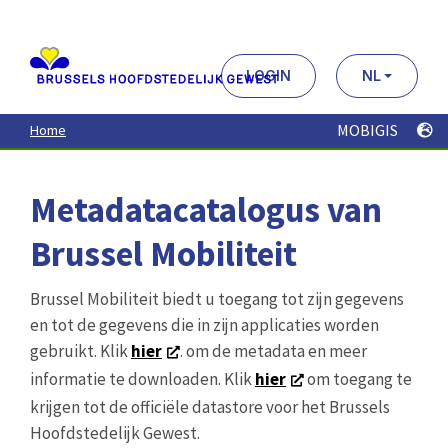
Aller
au
contenu
principal
LOGIN
NL
MOBIGIS
Home
Metadatacatalogus van
Brussel Mobiliteit
Brussel Mobiliteit biedt u toegang tot zijn gegevens
en tot de gegevens die in zijn applicaties worden
gebruikt. Klik
hier
. om de metadata en meer
informatie te downloaden. Klik
hier
om toegang te
krijgen tot de officiële datastore voor het Brussels
Hoofdstedelijk Gewest.