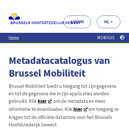
Aller
au
contenu
principal
LOGIN
NL
MOBIGIS
Home
Metadatacatalogus van
Brussel Mobiliteit
Brussel Mobiliteit biedt u toegang tot zijn gegevens
en tot de gegevens die in zijn applicaties worden
gebruikt. Klik
hier
. om de metadata en meer
informatie te downloaden. Klik
hier
om toegang te
krijgen tot de officiële datastore voor het Brussels
Hoofdstedelijk Gewest.