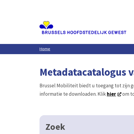
Aller
au
contenu
principal
Home
Metadatacatalogus va
Brussel Mobiliteit biedt u toegang tot zijn 
informatie te downloaden. Klik
hier
om to
Zoek