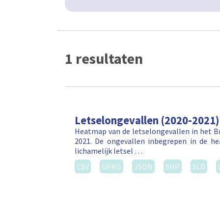
1 resultaten
Letselongevallen (2020-2021)
Heatmap van de letselongevallen in het Br
2021. De ongevallen inbegrepen in de h
lichamelijk letsel …
CSV
GPKG
JSON
SHP
SLD