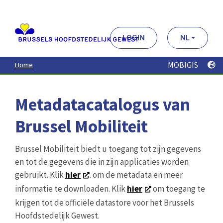
Aller
au
contenu
principal
LOGIN
NL
MOBIGIS
Home
Metadatacatalogus van
Brussel Mobiliteit
Brussel Mobiliteit biedt u toegang tot zijn gegevens
en tot de gegevens die in zijn applicaties worden
gebruikt. Klik
hier
. om de metadata en meer
informatie te downloaden. Klik
hier
om toegang te
krijgen tot de officiële datastore voor het Brussels
Hoofdstedelijk Gewest.