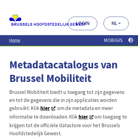
Aller
au
contenu
principal
LOGIN
NL
MOBIGIS
Home
Metadatacatalogus van
Brussel Mobiliteit
Brussel Mobiliteit biedt u toegang tot zijn gegevens
en tot de gegevens die in zijn applicaties worden
gebruikt. Klik
hier
. om de metadata en meer
informatie te downloaden. Klik
hier
om toegang te
krijgen tot de officiële datastore voor het Brussels
Hoofdstedelijk Gewest.