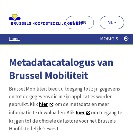
Aller
au
contenu
principal
LOGIN
NL
MOBIGIS
Home
Metadatacatalogus van
Brussel Mobiliteit
Brussel Mobiliteit biedt u toegang tot zijn gegevens
en tot de gegevens die in zijn applicaties worden
gebruikt. Klik
hier
. om de metadata en meer
informatie te downloaden. Klik
hier
om toegang te
krijgen tot de officiële datastore voor het Brussels
Hoofdstedelijk Gewest.