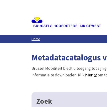
Aller
au
contenu
principal
Home
Metadatacatalogus va
Brussel Mobiliteit biedt u toegang tot zijn 
informatie te downloaden. Klik
hier
om to
Zoek