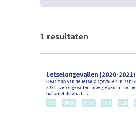
1 resultaten
Letselongevallen (2020-2021)
Heatmap van de letselongevallen in het Br
2021. De ongevallen inbegrepen in de h
lichamelijk letsel …
CSV
GPKG
JSON
SHP
SLD