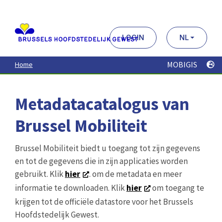
Aller
au
contenu
principal
LOGIN
NL
MOBIGIS
Home
Metadatacatalogus van
Brussel Mobiliteit
Brussel Mobiliteit biedt u toegang tot zijn gegevens
en tot de gegevens die in zijn applicaties worden
gebruikt. Klik
hier
. om de metadata en meer
informatie te downloaden. Klik
hier
om toegang te
krijgen tot de officiële datastore voor het Brussels
Hoofdstedelijk Gewest.