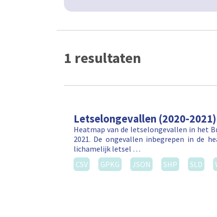
1 resultaten
Letselongevallen (2020-2021)
Heatmap van de letselongevallen in het Br
2021. De ongevallen inbegrepen in de h
lichamelijk letsel …
CSV
GPKG
JSON
SHP
SLD