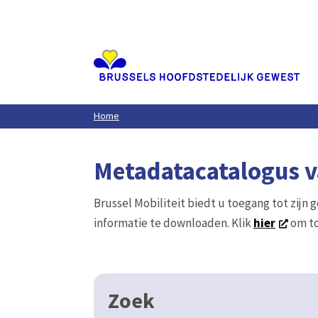
Aller
au
contenu
principal
Home
Metadatacatalogus va
Brussel Mobiliteit biedt u toegang tot zijn 
informatie te downloaden. Klik
hier
om to
Zoek