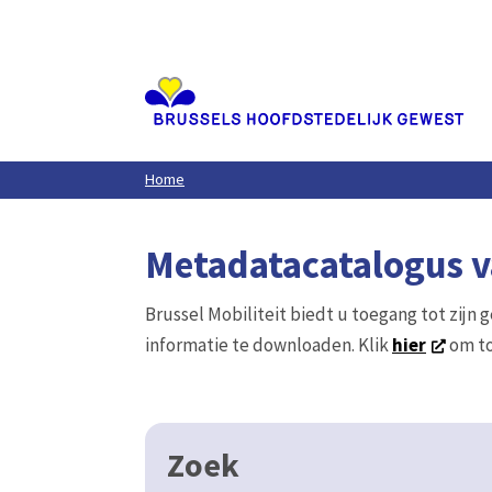
Aller
au
contenu
principal
Home
Metadatacatalogus va
Brussel Mobiliteit biedt u toegang tot zijn 
informatie te downloaden. Klik
hier
om to
Zoek