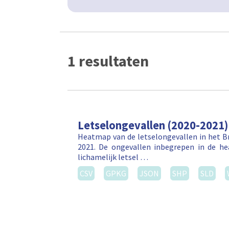
1 resultaten
Letselongevallen (2020-2021)
Heatmap van de letselongevallen in het Br
2021. De ongevallen inbegrepen in de h
lichamelijk letsel …
CSV
GPKG
JSON
SHP
SLD